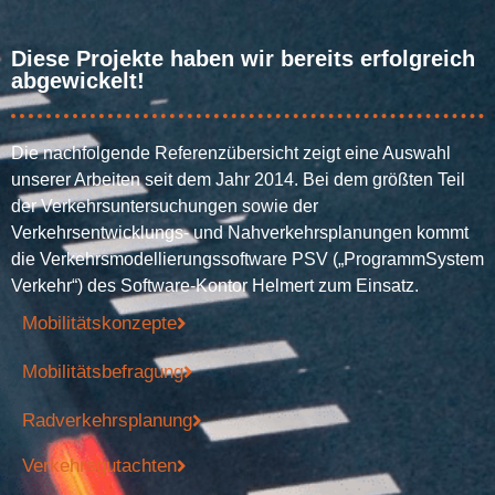
Diese Projekte haben wir bereits erfolgreich
abgewickelt!
Die nachfolgende Referenzübersicht zeigt eine Auswahl
unserer Ar­beiten seit dem Jahr 2014. Bei dem größten Teil
der Verkehrs­unter­suchungen sowie der
Verkehrsentwicklungs- und Nahverkehrs­pla­nun­gen kommt
die Verkehrsmodellierungssoftware PSV („ProgrammSystem
Verkehr“) des
Software-Kontor Helmert
zum Ein­satz.
Mobilitätskonzepte
Mobilitätsbefragung
Radverkehrsplanung
Verkehrsgutachten