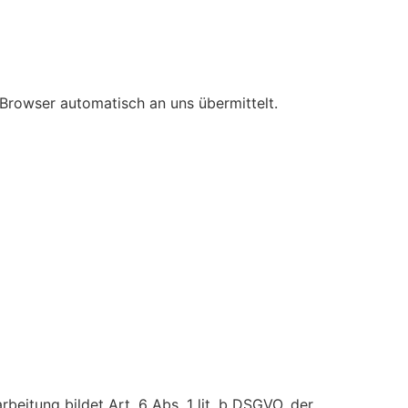
 Browser automatisch an uns übermittelt.
eitung bildet Art. 6 Abs. 1 lit. b DSGVO, der