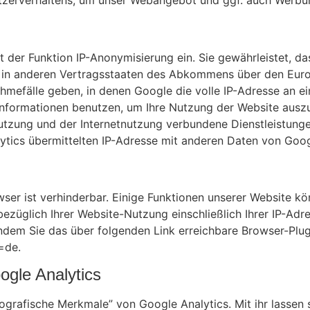
utzerverhaltens, um unser Webangebot und ggf. auch Werbu
t der Funktion IP-Anonymisierung ein. Sie gewährleistet, da
r in anderen Vertragsstaaten des Abkommens über den Euro
hmefälle geben, in denen Google die volle IP-Adresse an e
 Informationen benutzen, um Ihre Nutzung der Website ausz
utzung und der Internetnutzung verbundene Dienstleistunge
ics übermittelten IP-Adresse mit anderen Daten von Googl
er ist verhinderbar. Einige Funktionen unserer Website k
züglich Ihrer Website-Nutzung einschließlich Ihrer IP-Adr
ndem Sie das über folgenden Link erreichbare Browser-Plugi
=de.
gle Analytics
rafische Merkmale” von Google Analytics. Mit ihr lassen sic