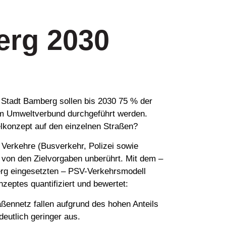
erg 2030
Stadt Bam­berg sol­len bis 2030 75 % der
m Um­welt­ver­bund durch­ge­führt wer­den.
lkonzept auf den einzelnen Straßen?
Verkehre (Busverkehr, Polizei sowie
 von den Zielvorgaben unberührt. Mit dem –
erg eingesetzten – PSV-Verkehrsmodell
nzeptes quantifiziert und bewertet:
ßennetz fallen aufgrund des hohen Anteils
eutlich geringer aus.