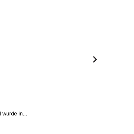
Aktualisier
Das bestehend
wurde in...