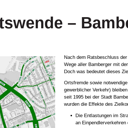
ätswende – Bamb
Nach dem Rats­be­schluss der 
We­ge al­ler Bam­ber­ger mit de
Doch was bedeutet dieses Zie
Ortsfremde sowie notwendige 
gewerblicher Verkehr) bleiben
seit 1995 bei der Stadt Bamb
wurden die Effekte des Zielko
Die Entlastungen im Stra
an Einpendlerverkehren d